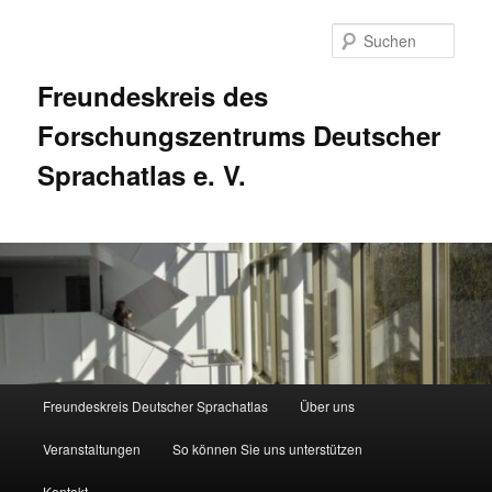
Zum
primären
Such
Inhalt
springen
Freundeskreis des
Forschungszentrums Deutscher
Sprachatlas e. V.
Hauptmenü
Freundeskreis Deutscher Sprachatlas
Über uns
Veranstaltungen
So können Sie uns unterstützen
Kontakt