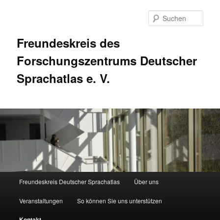
Zum
primären
Such
Inhalt
springen
Freundeskreis des
Forschungszentrums Deutscher
Sprachatlas e. V.
Hauptmenü
Freundeskreis Deutscher Sprachatlas
Über uns
Veranstaltungen
So können Sie uns unterstützen
Kontakt